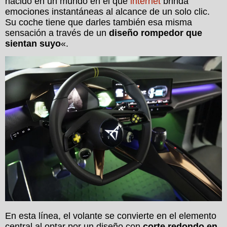
nacido en un mundo en el que
internet
brinda
emociones instantáneas al alcance de un solo clic.
Su coche tiene que darles también esa misma
sensación a través de un
diseño rompedor que
sientan suyo
«.
En esta línea, el volante se convierte en el elemento
central al optar por un diseño con
corte redondo en