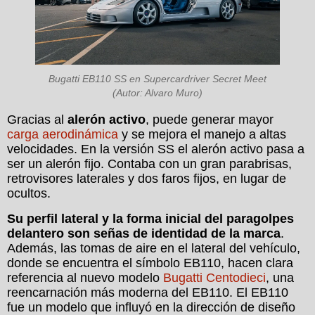
Bugatti EB110 SS en Supercardriver Secret Meet
(Autor: Alvaro Muro)
Gracias al
alerón activo
, puede generar mayor
carga aerodinámica
y se mejora el manejo a altas
velocidades. En la versión SS el alerón activo pasa a
ser un alerón fijo. Contaba con un gran parabrisas,
retrovisores laterales y dos faros fijos, en lugar de
ocultos.
Su perfil lateral y la forma inicial del paragolpes
delantero son señas de identidad de la marca
.
Además, las tomas de aire en el lateral del vehículo,
donde se encuentra el símbolo EB110, hacen clara
referencia al nuevo modelo
Bugatti Centodieci
, una
reencarnación más moderna del EB110. El EB110
fue un modelo que influyó en la dirección de diseño