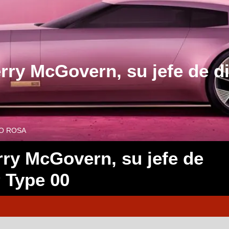
rry McGovern, su jefe de di
DO ROSA
rry McGovern, su jefe de
r Type 00