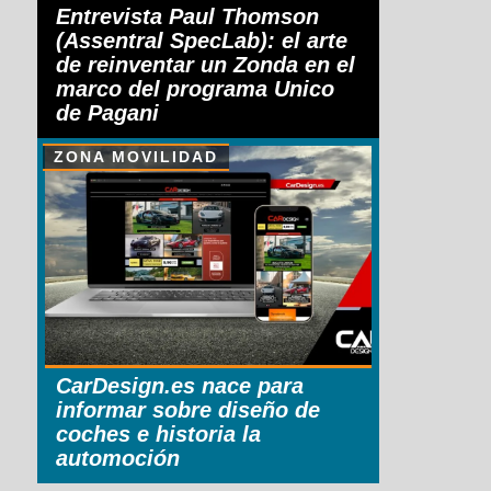
Entrevista Paul Thomson
(Assentral SpecLab): el arte
de reinventar un Zonda en el
marco del programa Unico
de Pagani
ZONA MOVILIDAD
CarDesign.es nace para
informar sobre diseño de
coches e historia la
automoción