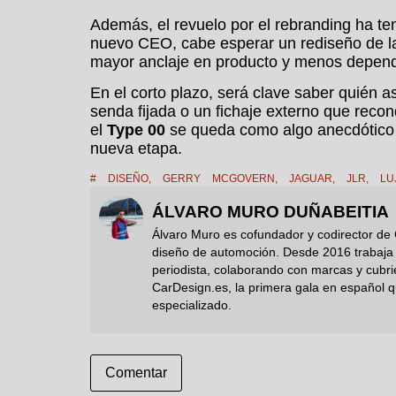
Además, el revuelo por el rebranding ha te
nuevo CEO, cabe esperar un rediseño de l
mayor anclaje en producto y menos depend
En el corto plazo, será clave saber quién as
senda fijada o un fichaje externo que reco
el
Type 00
se queda como algo anecdótico o 
nueva etapa.
#
DISEÑO
,
GERRY MCGOVERN
,
JAGUAR
,
JLR
,
LU
ÁLVARO MURO DUÑABEITIA
Álvaro Muro es cofundador y codirector de 
diseño de automoción. Desde 2016 trabaja i
periodista, colaborando con marcas y cubr
CarDesign.es, la primera gala en español q
especializado.
Comentar