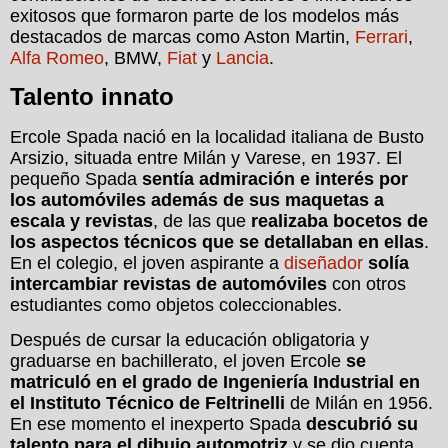
exitosos que formaron parte de los modelos más
destacados de marcas como Aston Martin,
Ferrari
,
Alfa Romeo
, BMW,
Fiat
y
Lancia
.
Talento innato
Ercole Spada nació en la localidad italiana de Busto
Arsizio, situada entre Milán y Varese, en 1937. El
pequeño Spada
sentía admiración e interés por
los automóviles además de sus maquetas a
escala y revistas
, de las que
realizaba bocetos de
los aspectos técnicos que se detallaban en ellas
.
En el colegio, el joven aspirante a
diseñador
solía
intercambiar revistas de automóviles
con otros
estudiantes como objetos coleccionables.
Después de cursar la educación obligatoria y
graduarse en bachillerato, el joven Ercole
se
matriculó en el grado de Ingeniería Industrial en
el Instituto Técnico de Feltrinelli
de Milán en 1956.
En ese momento el inexperto Spada
descubrió su
talento para el dibujo automotriz
y se dio cuenta