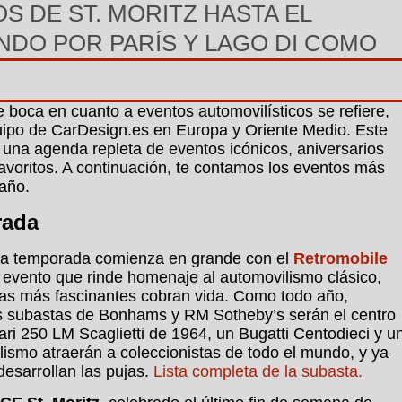
S DE ST. MORITZ HASTA EL
NDO POR PARÍS Y LAGO DI COMO
 boca en cuanto a eventos automovilísticos se refiere,
uipo de CarDesign.es en Europa y Oriente Medio. Este
una agenda repleta de eventos icónicos, aniversarios
favoritos. A continuación, te contamos los eventos más
año.
rada
, la temporada comienza en grande con el
Retromobile
un evento que rinde homenaje al automovilismo clásico,
rias más fascinantes cobran vida. Como todo año,
as subastas de Bonhams y RM Sotheby’s serán el centro
ari 250 LM Scaglietti de 1964, un Bugatti Centodieci y u
ismo atraerán a coleccionistas de todo el mundo, y ya
esarrollan las pujas.
Lista completa de la subasta.