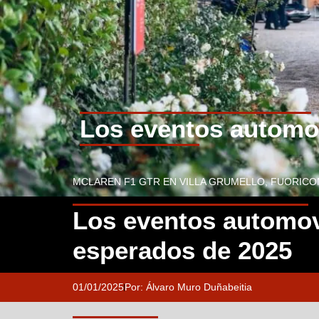
Los eventos automov
MCLAREN F1 GTR EN VILLA GRUMELLO, FUORICO
Los eventos automov
esperados de 2025
01/01/2025
Por:
Álvaro Muro Duñabeitia