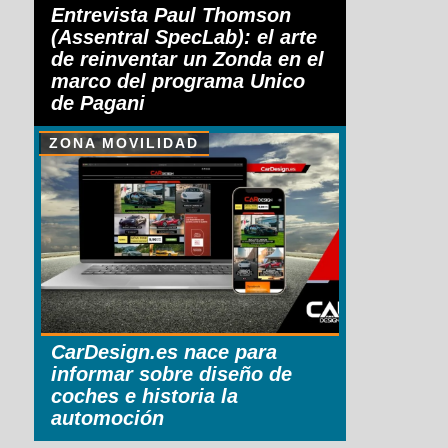
Entrevista Paul Thomson
(Assentral SpecLab): el arte
de reinventar un Zonda en el
marco del programa Unico
de Pagani
ZONA MOVILIDAD
CarDesign.es nace para
informar sobre diseño de
coches e historia la
automoción