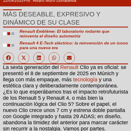
11/09/2025
Por:
Álvaro Muro Duñabeitia
MÁS DESEABLE, EXPRESIVO Y
DINÁMICO DE SU CLASE
Renault Emblème: El laboratorio rodante que
reinventa el diseño automotriz
Renault 4 E-Tech eléctrico: la reinvención de un icono
para una nueva era
La sexta generación del
Renault
Clio ya es oficial: se
presentó el 8 de septiembre de 2025 en Múnich y
llega con más empaque, más
tecnología
y una
estética clara y deliberadamente contemporánea.
¿Es lo que esperábamos tras el impacto retrofuturista
de los Renault 5 y Renault 4, o más bien la
continuación lógica del Clio 5? Sobre el papel, el
nuevo Clio crece unos 7 cm y estrena doble pantalla
con Google integrado y hasta 29 ADAS; en diseño,
abandona la timidez del anterior para marcar carácter
sin recurrir a la nostalgia. Vamos por partes.