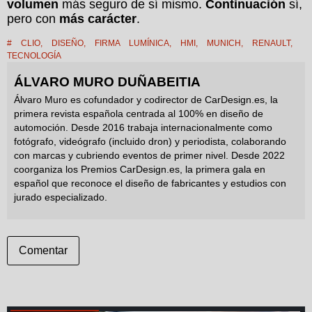
volumen
más seguro de sí mismo.
Continuación
sí,
pero con
más carácter
.
#
CLIO
,
DISEÑO
,
FIRMA LUMÍNICA
,
HMI
,
MUNICH
,
RENAULT
,
TECNOLOGÍA
ÁLVARO MURO DUÑABEITIA
Álvaro Muro es cofundador y codirector de CarDesign.es, la
primera revista española centrada al 100% en diseño de
automoción. Desde 2016 trabaja internacionalmente como
fotógrafo, videógrafo (incluido dron) y periodista, colaborando
con marcas y cubriendo eventos de primer nivel. Desde 2022
coorganiza los Premios CarDesign.es, la primera gala en
español que reconoce el diseño de fabricantes y estudios con
jurado especializado.
Comentar