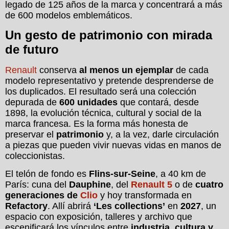
legado de 125 años de la marca y concentrará a más
de 600 modelos emblemáticos.
Un gesto de patrimonio con mirada
de futuro
Renault
conserva
al menos un ejemplar
de cada
modelo representativo y pretende desprenderse de
los duplicados. El resultado será una colección
depurada de
600 unidades
que contará, desde
1898, la evolución técnica, cultural y social de la
marca francesa. Es la forma más honesta de
preservar el
patrimonio
y, a la vez, darle circulación
a piezas que pueden vivir nuevas vidas en manos de
coleccionistas.
El telón de fondo es
Flins-sur-Seine
, a 40 km de
París: cuna del
Dauphine
, del
Renault 5
o de
cuatro
generaciones de
Clio
y hoy transformada en
Refactory
. Allí abrirá
‘Les collections’
en
2027
, un
espacio con exposición, talleres y archivo que
escenificará los vínculos entre
industria, cultura y