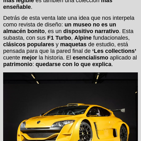
más legible
es también una colección
más
enseñable
.
Detrás de esta venta late una idea que nos interpela
como revista de diseño:
un museo no es un
almacén bonito
, es un
dispositivo narrativo
. Esta
subasta, con sus
F1 Turbo
,
Alpine
fundacionales,
clásicos populares
y
maquetas
de estudio, está
pensada para que la pared final de
‘Les collections’
cuente
mejor
la historia. El
esencialismo
aplicado al
patrimonio
:
quedarse con lo que explica
.