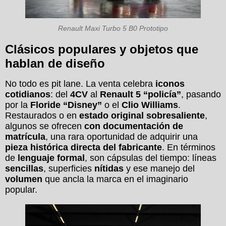
Renault Maxi Turbo 5 B0 Prototipo
Clásicos populares y objetos que
hablan de diseño
No todo es pit lane. La venta celebra
iconos
cotidianos
: del
4CV
al
Renault 5 “policía”
, pasando
por la
Floride “Disney”
o el
Clio Williams
.
Restaurados o en
estado original sobresaliente
,
algunos se ofrecen
con documentación de
matrícula
, una rara oportunidad de adquirir una
pieza histórica directa del fabricante
. En términos
de
lenguaje formal
, son cápsulas del tiempo: líneas
sencillas
, superficies
nítidas
y ese manejo del
volumen
que ancla la marca en el imaginario
popular.