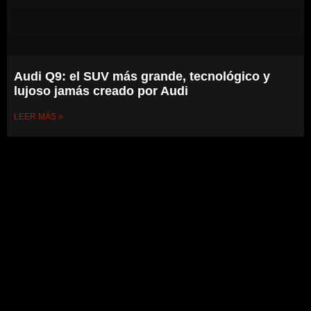
Audi Q9: el SUV más grande, tecnológico y
lujoso jamás creado por Audi
LEER MÁS »
Legal
Política de Privacidad
Dpto. Comercial
Publicidad
Autores
Contacto
© Copyright 2025 Cardesing.es