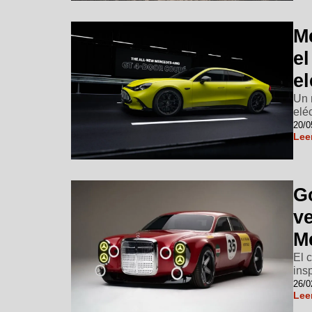
M
e
el
Un 
eléc
20/0
Lee
G
v
M
El 
ins
26/0
Lee