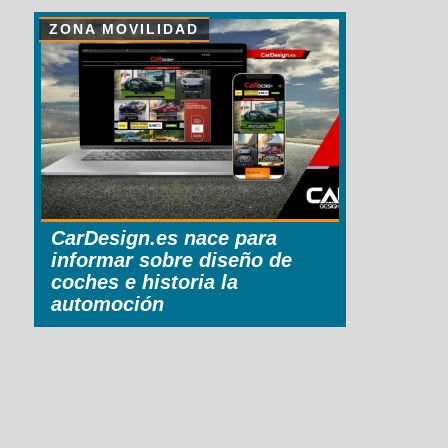
ZONA MOVILIDAD
CarDesign.es nace para
informar sobre diseño de
coches e historia la
automoción