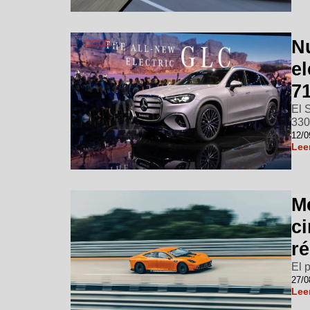
N
el
7
El 
33
12/0
Lee
M
ci
r
El 
27/0
Lee