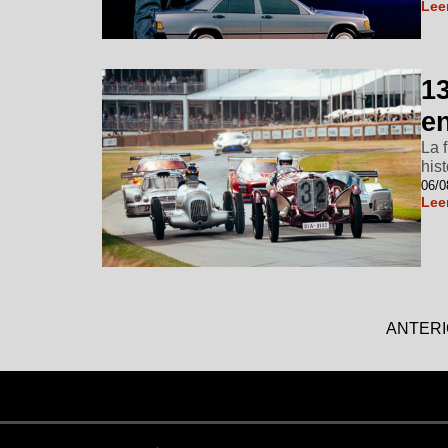
Lee
1
e
La 
his
06/0
Lee
ANTER