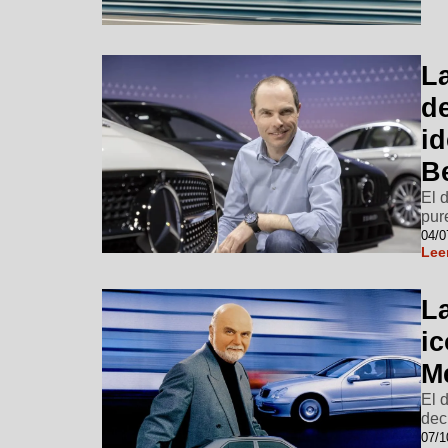
La
de
i
B
El 
pur
04/0
Lee
La
i
M
El 
dec
07/1