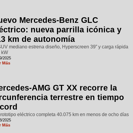
uevo Mercedes-Benz GLC
éctrico: nueva parrilla icónica y
13 km de autonomía
SUV mediano estrena diseño, Hyperscreen 39” y carga rápida
0 kW
9/2025
r Más
ercedes-AMG GT XX recorre la
rcunferencia terrestre en tiempo
écord
prototipo eléctrico completa 40.075 km en menos de ocho días
8/2025
r Más