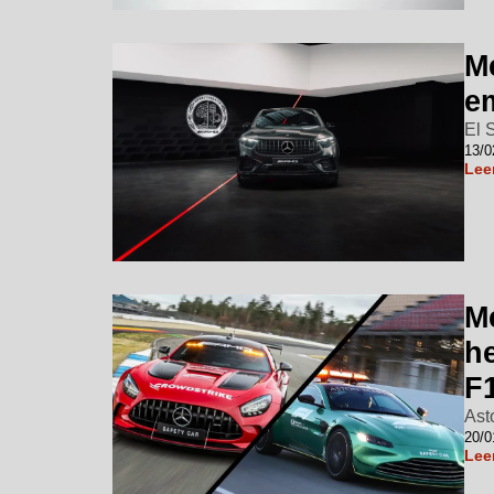
M
e
El 
13/0
Lee
M
h
F
Ast
20/0
Lee