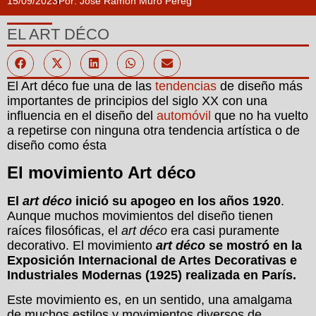
15/09/2023
Por:
José Ramón Muro Pereg
EL ART DÉCO
El Art déco fue una de las
tendencias
de diseño más
importantes de principios del siglo XX con una
influencia en el diseño del
automóvil
que no ha vuelto
a repetirse con ninguna otra tendencia artística o de
diseño como ésta
El movimiento Art déco
El
art déco
inició su apogeo en los años 1920
.
Aunque muchos movimientos del diseño tienen
raíces filosóficas, el
art déco
era casi puramente
decorativo. El movimiento
art déco
se mostró en la
Exposición Internacional de Artes Decorativas e
Industriales Modernas (1925) realizada en París.
Este movimiento es, en un sentido, una amalgama
de muchos estilos y movimientos diversos de