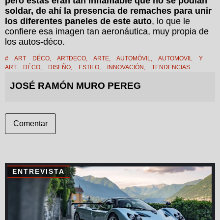
pero estas eran tan inflamable que no se podían
soldar, de ahí la presencia de remaches para unir
los diferentes paneles de este auto
, lo que le
confiere esa imagen tan aeronáutica, muy propia de
los autos-déco.
#
ART DÉCO
,
ARTDECO
,
ARTE
,
AUTOMÓVIL
,
AUTOMOVIL Y
ART DÉCO
,
DISEÑO
,
ESTILO
,
INNOVACIÓN
,
TENDENCIAS
JOSÉ RAMÓN MURO PEREG
Comentar
ENTREVISTA