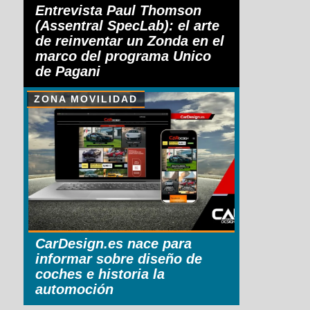
Entrevista Paul Thomson
(Assentral SpecLab): el arte
de reinventar un Zonda en el
marco del programa Unico
de Pagani
ZONA MOVILIDAD
CarDesign.es nace para
informar sobre diseño de
coches e historia la
automoción