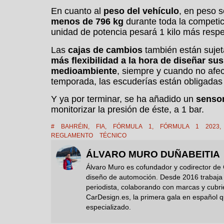
En cuanto al
peso del vehículo
, en peso 
menos de 796 kg
durante toda la competic
unidad de potencia pesará 1 kilo más respe
Las
cajas de cambios
también están sujet
más flexibilidad a la hora de diseñar su
medioambiente
, siempre y cuando no afec
temporada, las escuderías están obligada
Y ya por terminar, se ha añadido un
sensor
monitorizar la presión de éste, a 1 bar.
#
BAHRÉIN
,
FIA
,
FÓRMULA 1
,
FÓRMULA 1 2023
REGLAMENTO TÉCNICO
ÁLVARO MURO DUÑABEITIA
Álvaro Muro es cofundador y codirector de 
diseño de automoción. Desde 2016 trabaja i
periodista, colaborando con marcas y cubr
CarDesign.es, la primera gala en español q
especializado.