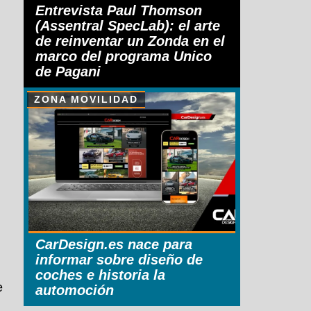
Entrevista Paul Thomson
(Assentral SpecLab): el arte
de reinventar un Zonda en el
marco del programa Unico
de Pagani
ZONA MOVILIDAD
CarDesign.es nace para
informar sobre diseño de
coches e historia la
e
automoción