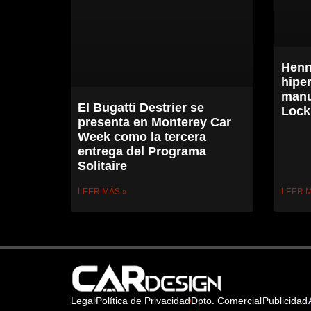
Henn
hipe
manu
El Bugatti Destrier se
Lock
presenta en Monterey Car
Week como la tercera
entrega del Programa
Solitaire
LEER MÁS »
LEER M
Legal
Política de Privacidad
Dpto. Comercial
Publicidad