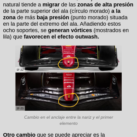
natural tiende a
migrar
de las
zonas de alta presión
de la parte superior del ala (círculo morado)
a la
zona
de más
baja presión
(punto morado) situada
en la parte del extremo del ala. Añadiendo estos
ocho soportes, se
generan vórtices
(mostrados en
lila) que
favorecen el efecto outwash.
Cambio en el anclaje entre la nariz y el primer
elemento
Otro cambio
que se puede apreciar es la