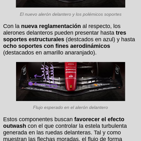
El nuevo alerón delantero y los polémicos soportes
Con la
nueva reglamentación
al respecto, los
alerones delanteros pueden presentar hasta
tres
soportes estructurales
(destcados en azul) y hasta
ocho soportes con fines aerodinámicos
(destacados en amarillo anaranjado).
Flujo esperado en el alerón delantero
Estos componentes buscan
favorecer el efecto
outwash
con el que controlar la estela turbulenta
generada en las ruedas delanteras. Tal y como
muestran las flechas moradas, el flujo de forma