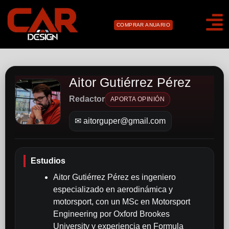
COMPRAR ANUARIO
Aitor Gutiérrez Pérez
Redactor
APORTA OPINIÓN
✉ aitorguper@gmail.com
Estudios
Aitor Gutiérrez Pérez es ingeniero
especializado en aerodinámica y
motorsport, con un MSc en Motorsport
Engineering por Oxford Brookes
University y experiencia en Formula