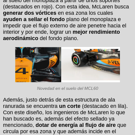
al suelo del monoplaza a partir de unos soportes
(destacados en rojo). Con esta idea, McLaren busca
generar dos vórtices
en esa zona los cuales
ayuden a sellar el fondo
plano del monoplaza e
impedir que el flujo externo de aire penetre hacia el
interior y por ende, lograr un
mejor rendimiento
aerodinámico
del fondo plano.
Novedad en el suelo del MCL60
Además, justo detrás de esta estructura de ala
ranurada se encuentra
un corte
(destacado en lila).
Con este diseño, los ingenieros de McLaren lo que
han buscado es, además del efecto sellado ya
mencionado,
dotar de energía al flujo de aire
que
circula por esa zona y que además incide en el