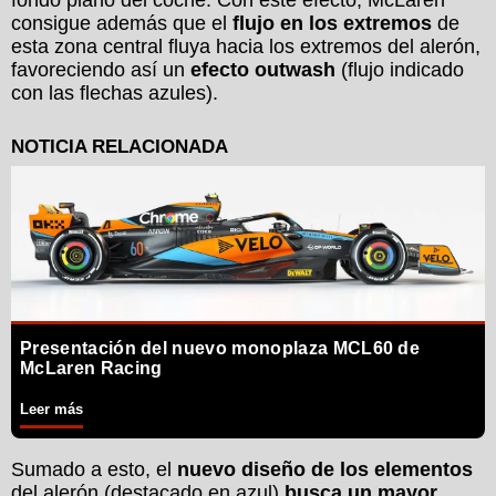
fondo plano del coche. Con este efecto, McLaren
consigue además que el
flujo en los extremos
de
esta zona central fluya hacia los extremos del alerón,
favoreciendo así un
efecto outwash
(flujo indicado
con las flechas azules).
Presentación del nuevo monoplaza MCL60 de
McLaren Racing
Leer más
Sumado a esto, el
nuevo diseño de los elementos
del alerón (destacado en azul)
busca un mayor