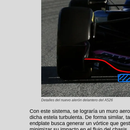
Detalles del nuevo alerón delantero del A526
Con este sistema, se lograría un muro aero
dicha estela turbulenta. De forma similar, t
endplate busca generar un vórtice que gest
minimizar su impacto en el flujo del chasis