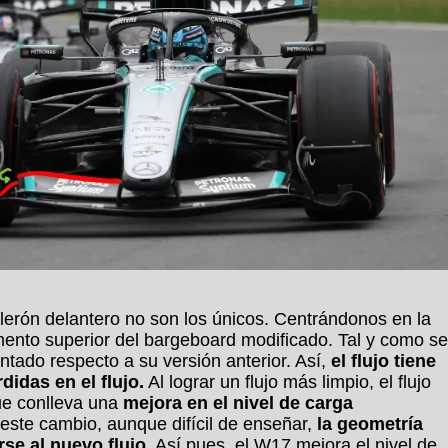
lerón delantero no son los únicos. Centrándonos en la
mento superior del bargeboard modificado. Tal y como se
ntado respecto a su versión anterior. Así,
el flujo tiene
didas en el flujo.
Al lograr un flujo más limpio, el flujo
ue conlleva una
mejora en el nivel de carga
ste cambio, aunque difícil de enseñar,
la geometría
se al nuevo flujo.
Así pues, el W17 mejora el nivel de