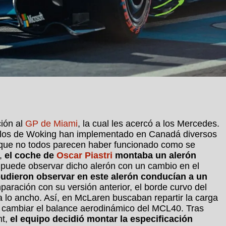
ción al
GP de Miami
, la cual les acercó a los Mercedes.
, los de Woking han implementado en Canadá diversos
que no todos parecen haber funcionado como se
s,
el coche de
Oscar Piastri
montaba un alerón
e puede observar dicho alerón con un cambio en el
udieron observar en este alerón conducían a un
aración con su versión anterior, el borde curvo del
a lo ancho. Así, en McLaren buscaban repartir la carga
cambiar el balance aerodinámico del MCL40. Tras
nt,
el equipo decidió montar la especificación