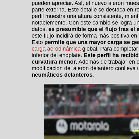
pueden apreciar. Así, el nuevo alerón muest
parte externa. Este detalle se destaca en roj
perfil muestra una altura consistente, mien
notablemente. Con este cambio se logra un c
datos,
es presumible que el flujo tras el
este flujo incidirá de forma más positiva e
Esto
permite que una mayor carga se gene
carga aerodinámica
global. Para completar 
inferior del endplate.
Este perfil ha recib
curvatura menor
. Además de trabajar en 
modificación del alerón delantero conlleva
neumáticos delanteros
.