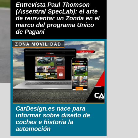
Entrevista Paul Thomson
(Assentral SpecLab): el arte
de reinventar un Zonda en el
marco del programa Unico
de Pagani
ZONA MOVILIDAD
CarDesign.es nace para
informar sobre diseño de
coches e historia la
automoción