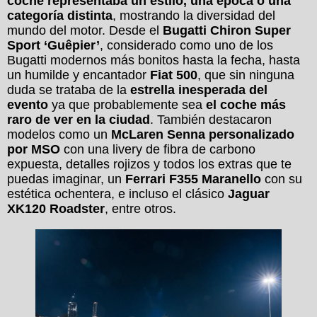
coche representaba un estilo, una época o una
categoría distinta
, mostrando la diversidad del
mundo del motor. Desde el
Bugatti Chiron Super
Sport ‘Guêpier’
, considerado como uno de los
Bugatti modernos más bonitos hasta la fecha, hasta
un humilde y encantador
Fiat 500
, que sin ninguna
duda se trataba de la
estrella inesperada del
evento
ya que probablemente sea
el coche más
raro de ver en la ciudad
. También destacaron
modelos como un
McLaren Senna personalizado
por MSO
con una livery de fibra de carbono
expuesta, detalles rojizos y todos los extras que te
puedas imaginar, un
Ferrari F355 Maranello
con su
estética ochentera, e incluso el clásico
Jaguar
XK120 Roadster
, entre otros.