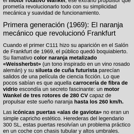
el
motor rotativo Wankel
, ese extraño propulsor que
prometía revolucionarlo todo con su simplicidad
mecánica y suavidad de funcionamiento.
Primera generación (1969): El naranja
mecánico que revolucionó Frankfurt
Cuando el primer C111 hizo su aparición en el Salón
de Frankfurt de 1969, el público quedó boquiabierto.
Su llamativo
color naranja metalizado
«Weissherbst»
(un tono inspirado en un vino rosado
alemán) y su
silueta de cuña futurista
parecían
salidos de una película de ciencia ficción. Lo que
pocos sabían es que aquella
carrocería de fibra de
vidrio
escondía un secreto fascinante: un
motor
Wankel de tres rotores de 280 CV
capaz de
propulsar este sueño naranja
hasta los 260 km/h.
Las
icónicas puertas «alas de gaviota»
no eran un
simple capricho estético. Herederas del legendario
300 SL, estas puertas resolvían un problema práctico
en un coche con chasis tubular y altos umbrales.