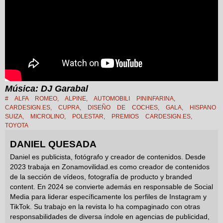
Música: DJ Garabal
#
ALFA ROMEO
,
ALPINE
,
AUTOMOBILI PININFARINA
,
CARDESIGN.ES
,
CUPRA
,
DISEÑO DE COCHES
,
GALA
,
HISPANO
SUIZA
,
MICROLINO
,
POLESTAR
,
PREMIOS CARDESIGN.ES
,
TOYOTA
DANIEL QUESADA
Daniel es publicista, fotógrafo y creador de contenidos. Desde
2023 trabaja en Zonamovilidad.es como creador de contenidos
de la sección de vídeos, fotografía de producto y branded
content. En 2024 se convierte además en responsable de Social
Media para liderar específicamente los perfiles de Instagram y
TikTok. Su trabajo en la revista lo ha compaginado con otras
responsabilidades de diversa índole en agencias de publicidad,