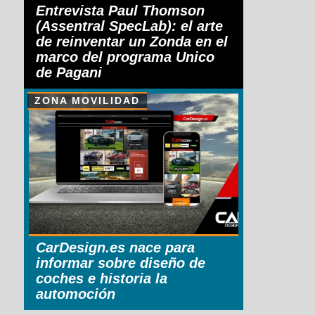
Entrevista Paul Thomson
(Assentral SpecLab): el arte
de reinventar un Zonda en el
marco del programa Unico
de Pagani
ZONA MOVILIDAD
z
CarDesign.es nace para
informar sobre diseño de
coches e historia la
automoción