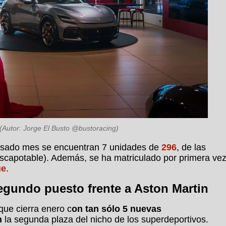
(Autor: Jorge El Busto @bustoracing)
 pasado mes se encuentran 7 unidades de
296
, de las
scapotable). Además, se ha matriculado por primera ve
ue
.
egundo puesto frente a Aston Martin
que cierra enero c
on tan sólo 5 nuevas
n
la segunda plaza del nicho de los superdeportivos.