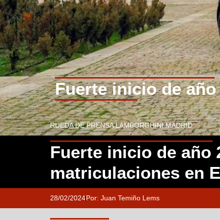
Fuerte inicio de añ
RUEDA DE PRENSA LAMBORGHINI MADRID
Fuerte inicio de año 
matriculaciones en 
28/02/2024
Por:
Juan Temiño Lems