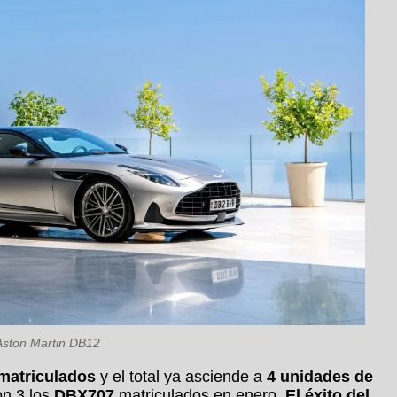
Aston Martin DB12
matriculados
y el total ya asciende a
4 unidades de
on 3 los
DBX707
matriculados en enero.
El éxito del