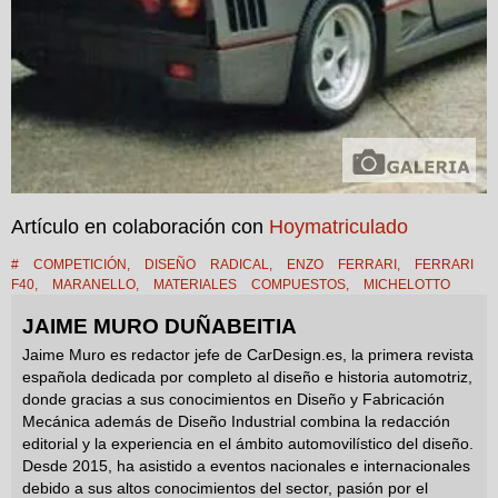
Artículo en colaboración con
Hoymatriculado
#
COMPETICIÓN
,
DISEÑO RADICAL
,
ENZO FERRARI
,
FERRARI
F40
,
MARANELLO
,
MATERIALES COMPUESTOS
,
MICHELOTTO
JAIME MURO DUÑABEITIA
Jaime Muro es redactor jefe de CarDesign.es, la primera revista
española dedicada por completo al diseño e historia automotriz,
donde gracias a sus conocimientos en Diseño y Fabricación
Mecánica además de Diseño Industrial combina la redacción
editorial y la experiencia en el ámbito automovilístico del diseño.
Desde 2015, ha asistido a eventos nacionales e internacionales
debido a sus altos conocimientos del sector, pasión por el