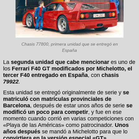
Chasis 77800, primera unidad que se entregó en
España
La
segunda unidad que cabe mencionar
es uno de
los
Ferrari F40 GT modificados por Michelotto, el
tercer F40 entregado en España
, con
chasis
79922
.
Esta unidad se entregó originalmente de serie y
se
matriculó con matrículas provinciales de
Barcelona
, después de estar unos años de serie
se
modificó un poco para competir
, y fue en ese
momento cuando corrió en varias competiciones con
«Playa de las Américas» como patrocinador.
Unos
años después
se mandó a Michelotto para que lo
convirtiera en la versión especial «GT»