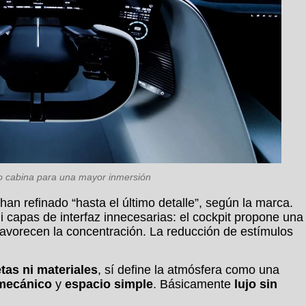
to cabina para una mayor inmersión
han refinado “hasta el último detalle”, según la marca.
i capas de interfaz innecesarias: el cockpit propone una
avorecen la concentración. La reducción de estímulos
tas ni materiales
, sí define la atmósfera como una
mecánico
y
espacio simple
. Básicamente
lujo sin