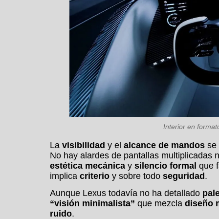
Interior en forma
La
visibilidad
y el
alcance de mandos
se 
No hay alardes de pantallas multiplicadas n
estética mecánica
y
silencio formal
que f
implica
criterio
y sobre todo
seguridad
.
Aunque Lexus todavía no ha detallado
pale
“visión minimalista”
que mezcla
diseño 
ruido
.