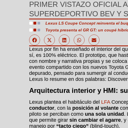
PRIMER VISTAZO OFICIAL 
SUPERDEPORTIVO BEV Y S
Lexus LS Coupe Concept reinventa el buq
Toyota presenta el GR GT: un coupé híbri
Lexus por fin ha enseñado el interior del qu
sí, es 100% eléctrico. El prototipo, que 
con nombre y narrativa propias y se coloca 
evento compartido con los nuevos Toyota 
depurado, pensado para sumergir al conducto
Lexus lo resume en dos palabras: Discove
Arquitectura interior y HMI: su
Lexus plantea el habitáculo del
LFA
Concep
conductor
, con la
posición al volante
com
piloto se perciban como
una sola unidad
.
que permite girar
sin cambiar el agarre
, 
manejo por
“tacto ciego”
(blind-touch).