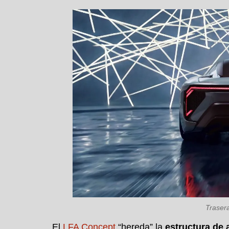
Traser
El
LFA Concept
“hereda” la
estructura de 