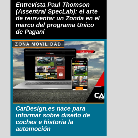
Entrevista Paul Thomson
(Assentral SpecLab): el arte
de reinventar un Zonda en el
marco del programa Unico
de Pagani
ZONA MOVILIDAD
CarDesign.es nace para
informar sobre diseño de
coches e historia la
automoción