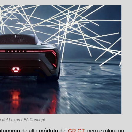
a del Lexus LFA Concept
aluminio
de alto
módulo
del
GR GT
, pero explora un