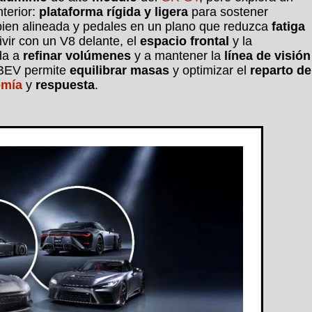
nterior:
plataforma rígida y ligera
para sostener
bien alineada y pedales en un plano que reduzca
fatiga
ivir con un V8 delante, el
espacio frontal
y la
da a
refinar volúmenes
y a mantener la
línea de visión
 BEV permite
equilibrar masas
y optimizar el
reparto de
omía
y
respuesta
.