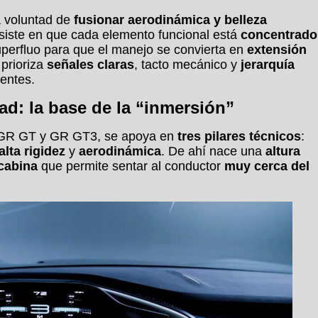
a voluntad de
fusionar aerodinámica y belleza
nsiste en que cada elemento funcional está
concentrado
uperfluo para que el manejo se convierta en
extensión
prioriza
señales claras
, tacto mecánico y
jerarquía
entes.
ad: la base de la “inmersión”
s GR GT y GR GT3, se apoya en
tres pilares técnicos
:
lta rigidez
y
aerodinámica
. De ahí nace una
altura
cabina
que permite sentar al conductor
muy cerca del