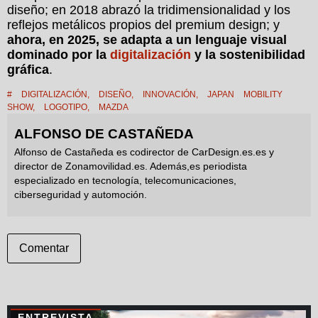
diseño; en 2018 abrazó la tridimensionalidad y los
reflejos metálicos propios del premium design; y
ahora, en 2025, se adapta a un lenguaje visual
dominado por la
digitalización
y la sostenibilidad
gráfica
.
#
DIGITALIZACIÓN
,
DISEÑO
,
INNOVACIÓN
,
JAPAN MOBILITY
SHOW
,
LOGOTIPO
,
MAZDA
ALFONSO DE CASTAÑEDA
Alfonso de Castañeda es codirector de CarDesign.es.es y
director de Zonamovilidad.es. Además,es periodista
especializado en tecnología, telecomunicaciones,
ciberseguridad y automoción.
Comentar
ENTREVISTA