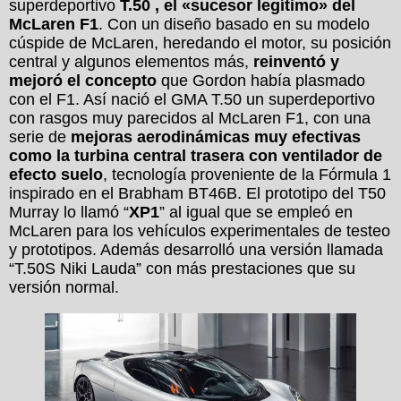
superdeportivo
T.50 , el «sucesor legítimo» del
McLaren F1
. Con un diseño basado en su modelo
cúspide de McLaren, heredando el motor, su posición
central y algunos elementos más,
reinventó y
mejoró el concepto
que Gordon había plasmado
con el F1. Así nació el GMA T.50 un superdeportivo
con rasgos muy parecidos al McLaren F1, con una
serie de
mejoras aerodinámicas muy efectivas
como la turbina central trasera con ventilador de
efecto suelo
, tecnología proveniente de la Fórmula 1
inspirado en el Brabham BT46B. El prototipo del T50
Murray lo llamó “
XP1
” al igual que se empleó en
McLaren para los vehículos experimentales de testeo
y prototipos. Además desarrolló una versión llamada
“T.50S Niki Lauda” con más prestaciones que su
versión normal.