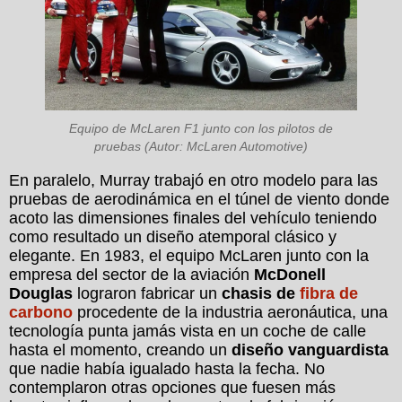
Equipo de McLaren F1 junto con los pilotos de
pruebas (Autor: McLaren Automotive)
En paralelo, Murray trabajó en otro modelo para las
pruebas de aerodinámica en el túnel de viento donde
acoto las dimensiones finales del vehículo teniendo
como resultado un diseño atemporal clásico y
elegante. En 1983, el equipo McLaren junto con la
empresa del sector de la aviación
McDonell
Douglas
lograron fabricar un
chasis de
fibra de
carbono
procedente de la industria aeronáutica, una
tecnología punta jamás vista en un coche de calle
hasta el momento, creando un
diseño vanguardista
que nadie había igualado hasta la fecha. No
contemplaron otras opciones que fuesen más