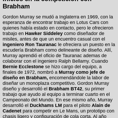
Brabham
Gordon Murray se mudó a Inglaterra en 1969, con la
esperanza de encontrar trabajo en Lotus Cars con
quienes había estado en contacto, pero le ofrecieron
trabajo en
Hawker Siddeley
como diseñador de
misiles, antes de que un encuentro casual con el
ingeniero Ron Tauranac
le ofreciera un puesto en la
escudería Brabham como delineante de diseño. Allí,
Murray aprendió el oficio de Tauranac ademas de
colaborar con el ingeniero Ralph Bellamy. Cuando
Bernie Ecclestone
se hizo cargo del equipo, a
finales de 1972, nombró a
Murray como jefe de
diseño en Brabham,
encomendándole la labor de
diseñar un monoplaza competitivo. Gordon Murray
diseño y desarrolló el
Brabham BT42
, su primer
trabajo que ayudo al equipo a terminar cuarto en el
Campeonato del Mundo. En ese mismo año, Murray
desarrolló el
Duckhams LM
para el piloto
Alain de
Cadenet
para competir en Le Mans, un prototipo con
chasis ligero y configuración de cola corta. Al año