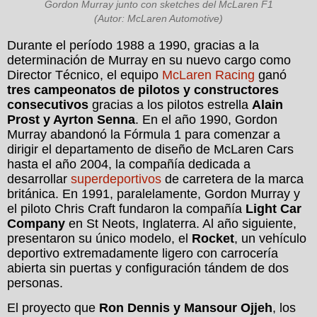
Gordon Murray junto con sketches del McLaren F1
(Autor: McLaren Automotive)
Durante el período 1988 a 1990, gracias a la
determinación de Murray en su nuevo cargo como
Director Técnico, el equipo
McLaren Racing
ganó
tres campeonatos de pilotos y constructores
consecutivos
gracias a los pilotos estrella
Alain
Prost y Ayrton Senna
. En el año 1990, Gordon
Murray abandonó la Fórmula 1 para comenzar a
dirigir el departamento de diseño de McLaren Cars
hasta el año 2004, la compañía dedicada a
desarrollar
superdeportivos
de carretera de la marca
británica. En 1991, paralelamente, Gordon Murray y
el piloto Chris Craft fundaron la compañía
Light Car
Company
en St Neots, Inglaterra. Al año siguiente,
presentaron su único modelo, el
Rocket
, un vehículo
deportivo extremadamente ligero con carrocería
abierta sin puertas y configuración tándem de dos
personas.
El proyecto que
Ron Dennis y Mansour Ojjeh
, los