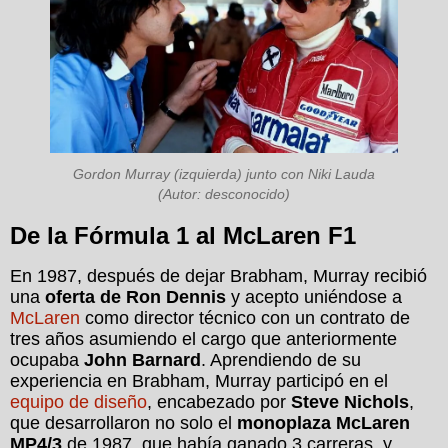
Gordon Murray (izquierda) junto con Niki Lauda
(Autor: desconocido)
De la Fórmula 1 al McLaren F1
En 1987, después de dejar Brabham, Murray recibió
una
oferta de Ron Dennis
y acepto uniéndose a
McLaren
como director técnico con un contrato de
tres años asumiendo el cargo que anteriormente
ocupaba
John Barnard
. Aprendiendo de su
experiencia en Brabham, Murray participó en el
equipo de diseño
, encabezado por
Steve Nichols
,
que desarrollaron no solo el
monoplaza McLaren
MP4/3
de 1987, que había ganado 3 carreras, y