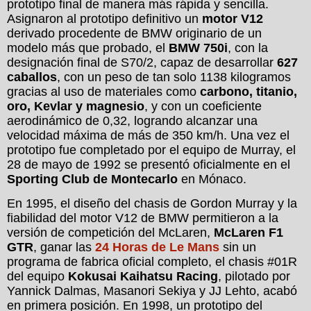
prototipo final de manera más rápida y sencilla.
Asignaron al prototipo definitivo un
motor V12
derivado procedente de BMW originario de un
modelo más que probado, el
BMW 750i
, con la
designación final de S70/2, capaz de desarrollar
627
caballos
, con un peso de tan solo 1138 kilogramos
gracias al uso de materiales como
carbono, titanio,
oro, Kevlar y magnesio
, y con un coeficiente
aerodinámico de 0,32, logrando alcanzar una
velocidad máxima de más de 350 km/h. Una vez el
prototipo fue completado por el equipo de Murray, el
28 de mayo de 1992 se presentó oficialmente en el
Sporting Club de Montecarlo
en Mónaco.
En 1995, el diseño del chasis de Gordon Murray y la
fiabilidad del motor V12 de BMW permitieron a la
versión de competición del McLaren,
McLaren F1
GTR
, ganar las
24 Horas de Le Mans
sin un
programa de fabrica oficial completo, el chasis #01R
del equipo
Kokusai Kaihatsu Racing
, pilotado por
Yannick Dalmas, Masanori Sekiya y JJ Lehto, acabó
en primera posición. En 1998, un prototipo del