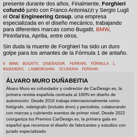
presente durante dos años. Finalmente,
Forghieri
cofundó
junto con Franco Antoniazzi y Sergio Lugli
el
Oral Engineering Group
, una empresa
especializada en el diseño mecánico, trabajando
para diferentes marcas como Bugatti,
BMW
,
Pininfarina, Aprilia, entre otros.
Sin duda la muerte de Forghieri ha sido un duro
golpe para los amantes de la Fórmula 1 de antaño.
#
BMW
,
BUGATTI
,
DISEÑADOR
,
FERRARI
,
FÓRMULA 1
,
INGENIERO
,
LAMBORGHINI
,
SCUDERIA FERRARI
ÁLVARO MURO DUÑABEITIA
Álvaro Muro es cofundador y codirector de CarDesign.es, la
primera revista española centrada al 100% en diseño de
automoción. Desde 2016 trabaja internacionalmente como
fotógrafo, videógrafo (incluido dron) y periodista, colaborando
con marcas y cubriendo eventos de primer nivel. Desde 2022
coorganiza los Premios CarDesign.es, la primera gala en
español que reconoce el diseño de fabricantes y estudios con
jurado especializado.