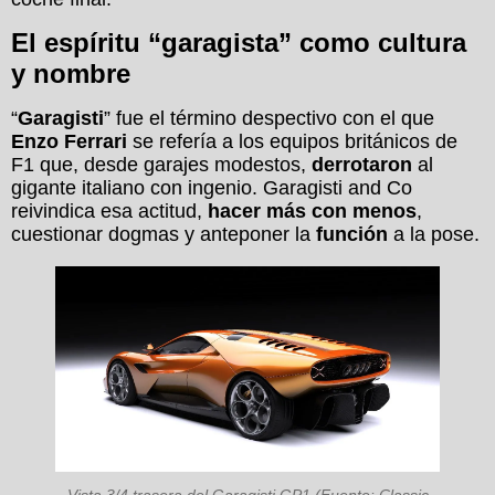
El espíritu “garagista” como cultura
y nombre
“
Garagisti
” fue el término despectivo con el que
Enzo Ferrari
se refería a los equipos británicos de
F1 que, desde garajes modestos,
derrotaron
al
gigante italiano con ingenio. Garagisti and Co
reivindica esa actitud,
hacer más con menos
,
cuestionar dogmas y anteponer la
función
a la pose.
Vista 3/4 trasera del Garagisti GP1 (Fuente: Classic