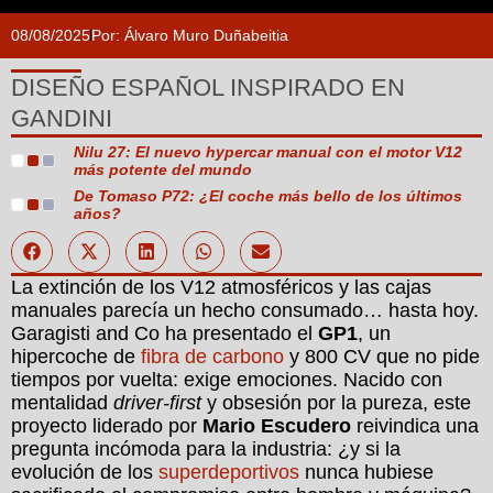
08/08/2025
Por:
Álvaro Muro Duñabeitia
DISEÑO ESPAÑOL INSPIRADO EN
GANDINI
Nilu 27: El nuevo hypercar manual con el motor V12
más potente del mundo
De Tomaso P72: ¿El coche más bello de los últimos
años?
La extinción de los V12 atmosféricos y las cajas
manuales parecía un hecho consumado… hasta hoy.
Garagisti and Co ha presentado el
GP1
, un
hipercoche de
fibra de carbono
y 800 CV que no pide
tiempos por vuelta: exige emociones. Nacido con
mentalidad
driver-first
y obsesión por la pureza, este
proyecto liderado por
Mario Escudero
reivindica una
pregunta incómoda para la industria: ¿y si la
evolución de los
superdeportivos
nunca hubiese