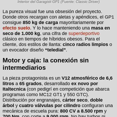
Interior del Garagisti GP1 (Fuente: Classic Driver)
La pureza visual fue una obsesión del proyecto.
Donde otros recargan con aletas y apéndices, el GP1
consigue
850 kg de carga
mayoritariamente por
efecto suelo
. Y lo hace manteniendo una
masa en
seco de 1.000 kg
, una cifra de
superdeportivo
clásico en tiempos de híbridos obesos. Para el
cliente, dos estilos de llanta:
cinco radios limpios
o
un evocador diseño
“teledial”
.
Motor y caja: la conexión sin
intermediarios
La pieza protagonista es un
V12 atmosférico de 6,6
litros
a
65 grados
, desarrollado
ex novo por
Italtecnica
(con pedigrí en competición que abarca
programas como MC12 GT1 y 550 GTC).
Distribución por engranajes,
cárter seco
,
doble
árbol
y
cuatro válvulas por cilindro
configuran una
mecánica de escuela pura:
800 CV a 8.500 rpm
y
700 Nm
, con corte a
9.000 rpm
. No hay turbos ni