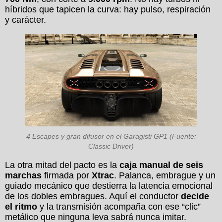
híbridos que tapicen la curva: hay pulso, respiración
y carácter.
4 Escapes y gran difusor en el Garagisti GP1 (Fuente:
Classic Driver)
La otra mitad del pacto es la
caja manual de seis
marchas
firmada por
Xtrac
. Palanca, embrague y un
guiado mecánico que destierra la latencia emocional
de los dobles embragues. Aquí el conductor
decide
el ritmo
y la transmisión acompaña con ese “clic”
metálico que ninguna leva sabrá nunca imitar.