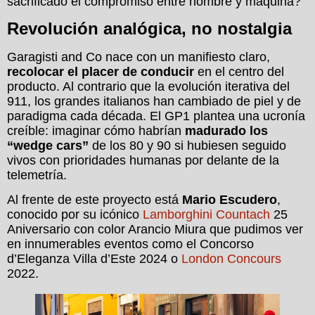
sacrificado el compromiso entre hombre y máquina?
Revolución analógica, no nostalgia
Garagisti and Co nace con un manifiesto claro,
recolocar el placer de conducir
en el centro del
producto. Al contrario que la evolución iterativa del
911, los grandes italianos han cambiado de piel y de
paradigma cada década. El GP1 plantea una ucronía
creíble: imaginar cómo habrían
madurado los
“wedge cars”
de los 80 y 90 si hubiesen seguido
vivos con prioridades humanas por delante de la
telemetría.
Al frente de este proyecto está
Mario Escudero
,
conocido por su icónico
Lamborghini Countach
25
Aniversario con color Arancio Miura que pudimos ver
en innumerables eventos como el Concorso
d’Eleganza Villa d’Este 2024 o
London Concours
2022.