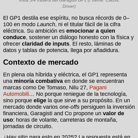
Driver)
El GP1 destila ese espíritu, no busca récords de 0–
100 en modo
Launch
, ni el titular fácil de la cifra
eléctrica. Su ambición es
emocionar a quien
conduce
, sostener un diálogo honesto con la física y
ofrecer
claridad de inputs
. El resto, láminas de
datos y tablas de potencia, llega por añadidura.
Contexto de mercado
En plena ola híbrida y eléctrica, el GP1 representa
una
minoría combativa
en donde se encuentran
marcas como De Tomaso, Nilu 27,
Pagani
Automobili
… No porque reniegue de la tecnología,
sino porque
elige
la que sirve a su propósito. En un
mercado donde varios
one-offs
persiguen la inversión
financiera, Garagisti and Co propone un
valor de
uso
: horas de volante, carreteras de montaña,
jornadas de circuito.
¿Hay sitio para esto en 2025? La respuesta está en