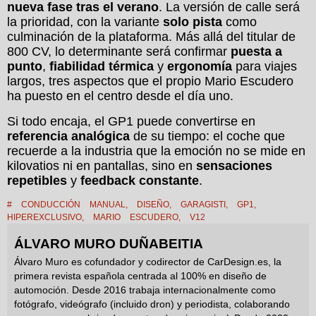
nueva fase tras el verano
. La versión de calle será
la prioridad, con la variante
solo pista
como
culminación de la plataforma. Más allá del titular de
800 CV, lo determinante será confirmar
puesta a
punto
,
fiabilidad térmica
y
ergonomía
para viajes
largos, tres aspectos que el propio Mario Escudero
ha puesto en el centro desde el día uno.
Si todo encaja, el GP1 puede convertirse en
referencia analógica
de su tiempo: el coche que
recuerde a la industria que la emoción no se mide en
kilovatios ni en pantallas, sino en
sensaciones
repetibles
y
feedback constante
.
#
CONDUCCIÓN MANUAL
,
DISEÑO
,
GARAGISTI
,
GP1
,
HIPEREXCLUSIVO
,
MARIO ESCUDERO
,
V12
ÁLVARO MURO DUÑABEITIA
Álvaro Muro es cofundador y codirector de CarDesign.es, la
primera revista española centrada al 100% en diseño de
automoción. Desde 2016 trabaja internacionalmente como
fotógrafo, videógrafo (incluido dron) y periodista, colaborando