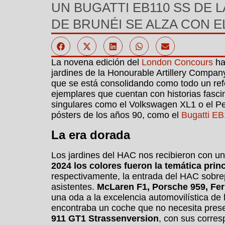
UN BUGATTI EB110 SS DE L
DE BRUNÉI SE ALZA CON 
La novena edición del
London Concours
ha 
jardines de la Honourable Artillery Company
que se está consolidando como todo un ref
ejemplares que cuentan con historias fasci
singulares como el Volkswagen XL1 o el Pee
pósters de los años 90, como el
Bugatti E
La era dorada
Los jardines del HAC nos recibieron con u
2024 los colores fueron la temática pri
respectivamente, la entrada del HAC sobre
asistentes.
McLaren F1, Porsche 959, Fer
una oda a la excelencia automovilística d
encontraba un coche que no necesita pres
911 GT1 Strassenversion
, con sus corres