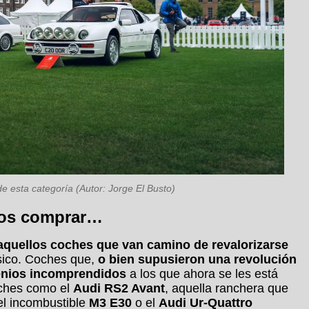
 esta categoría (Autor: Jorge El Busto)
mos comprar…
aquellos coches que van camino de revalorizarse
ásico. Coches que,
o bien supusieron una revolución
enios incomprendidos
a los que ahora se les está
oches como el
Audi RS2 Avant
, aquella ranchera que
el incombustible
M3 E30
o el
Audi Ur-Quattro