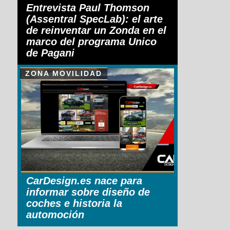
Entrevista Paul Thomson
(Assentral SpecLab): el arte
de reinventar un Zonda en el
marco del programa Unico
de Pagani
ZONA MOVILIDAD
CarDesign.es nace para
informar sobre diseño de
coches e historia la
automoción