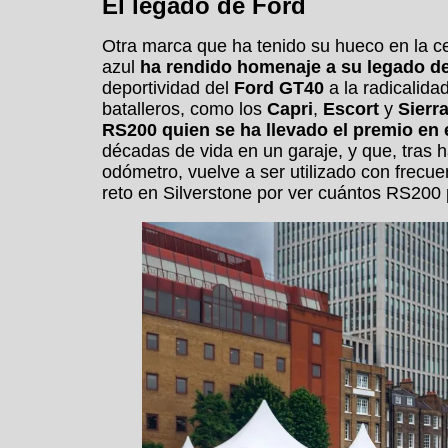
El legado de Ford
Otra marca que ha tenido su hueco en la c
azul
ha rendido homenaje a su legado de
deportividad del
Ford GT40
a la radicalida
batalleros, como los
Capri
,
Escort
y
Sierr
RS200
quien se ha llevado el premio en 
décadas de vida en un garaje, y que, tras h
odómetro, vuelve a ser utilizado con frecu
reto en Silverstone por ver cuántos RS200 p