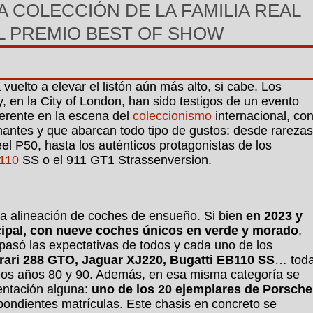
A COLECCIÓN DE LA FAMILIA REAL
EL PREMIO BEST OF SHOW
vuelto a elevar el listón aún más alto, si cabe. Los
, en la City of London, han sido testigos de un evento
erente en la escena del
coleccionismo
internacional, co
nantes y que abarcan todo tipo de gustos: desde rarezas
l P50, hasta los auténticos protagonistas de los
B110
SS o el 911 GT1 Strassenversion.
na alineación de coches de ensueño. Si bien
en 2023 y
ncipal, con nueve coches únicos en verde y morado
,
pasó las expectativas de todos y cada uno de los
rari 288 GTO, Jaguar XJ220, Bugatti EB110 SS
… tod
e los años 80 y 90. Además, en esa misma categoría se
entación alguna:
uno de los 20 ejemplares de Porsche
pondientes matrículas. Este chasis en concreto se