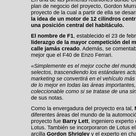
plan de negocio del proyecto, Gordon Murra
proyecto de la cual a partir de ella se desar
la idea de un motor de 12 cilindros cent
una posición central del habitáculo.
El nombre de F1
, establecido el 23 de feb
liderazgo de la mayor competición del 
calle jamás creado
. Además, se comentab
mejor que el F40 de Enzo Ferrari.
«Simplemente es el mejor coche del mundo
selectos, trascendiendo los estándares act
marketing se convertirá en el vehículo más
de lo mejor en todas las áreas importantes
coleccionable como si se tratase de una si
de sus notas.
Como la envergadura del proyecto era tal,
diferentes áreas del mundo de la automoci
proyecto fue
Barry Lett
, ingeniero experto
Lotus. También se incorporaron de Lotus el
arcilla
Gordon Shrigley
y el experto en ch