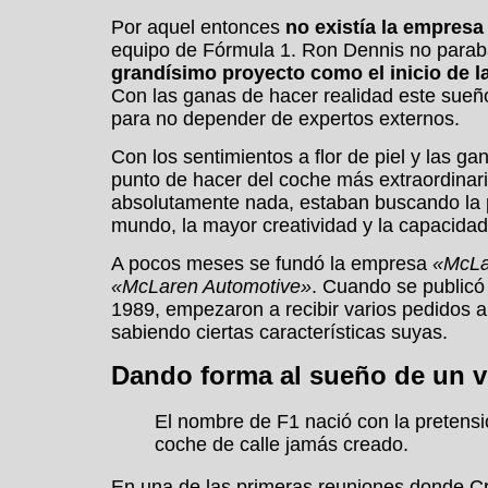
Por aquel entonces
no existía la empresa
equipo de Fórmula 1. Ron Dennis no paraba 
grandísimo proyecto como el inicio de l
Con las ganas de hacer realidad este sueñ
para no depender de expertos externos.
Con los sentimientos a flor de piel y las g
punto de hacer del coche más extraordinar
absolutamente nada, estaban buscando la p
mundo, la mayor creatividad y la capacidad 
A pocos meses se fundó la empresa
«McLar
«McLaren Automotive»
. Cuando se publicó
1989, empezaron a recibir varios pedidos a
sabiendo ciertas características suyas.
Dando forma al sueño de un v
El nombre de F1 nació con la pretensió
coche de calle jamás creado.
En una de las primeras reuniones donde Cr