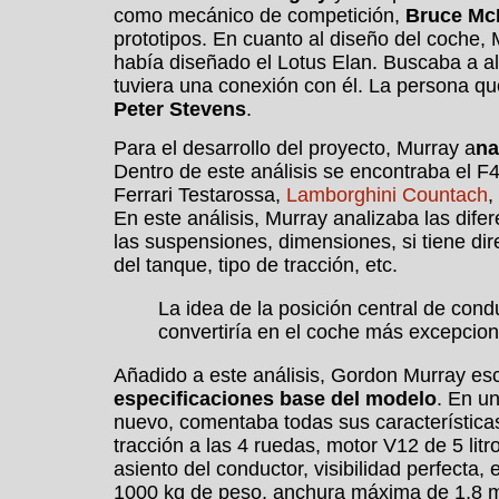
como mecánico de competición,
Bruce Mc
prototipos. En cuanto al diseño del coche
había diseñado el Lotus Elan. Buscaba a a
tuviera una conexión con él. La persona que
Peter Stevens
.
Para el desarrollo del proyecto, Murray a
na
Dentro de este análisis se encontraba el F4
Ferrari Testarossa,
Lamborghini Countach
,
En este análisis, Murray analizaba las dife
las suspensiones, dimensiones, si tiene dir
del tanque, tipo de tracción, etc.
La idea de la posición central de con
convertiría en el coche más excepcion
Añadido a este análisis, Gordon Murray es
especificaciones base del modelo
. En u
nuevo, comentaba todas sus características 
tracción a las 4 ruedas, motor V12 de 5 litr
asiento del conductor, visibilidad perfecta,
1000 kg de peso, anchura máxima de 1,8 m