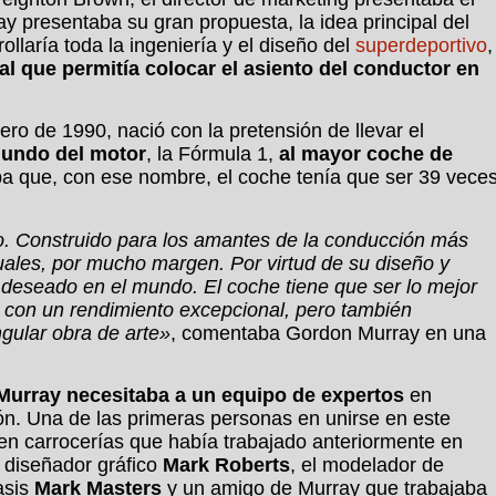
y presentaba su gran propuesta, la idea principal del
rollaría toda la ingeniería y el diseño del
superdeportivo
,
ral que permitía colocar el asiento del conductor en
rero de 1990, nació con la pretensión de llevar el
mundo del motor
, la Fórmula 1,
al mayor coche de
a que, con ese nombre, el coche tenía que ser 39 vece
. Construido para los amantes de la conducción más
uales, por mucho margen. Por virtud de su diseño y
 deseado en el mundo. El coche tiene que ser lo mejor
, con un rendimiento excepcional, pero también
ngular obra de arte»
, comentaba Gordon Murray en una
Murray necesitaba a un equipo de expertos
en
ón. Una de las primeras personas en unirse en este
 en carrocerías que había trabajado anteriormente en
 diseñador gráfico
Mark Roberts
, el modelador de
asis
Mark Masters
y un amigo de Murray que trabajaba