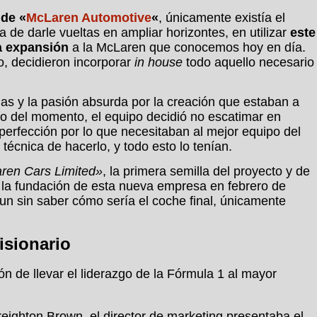
 de «
McLaren Automotive
«
, únicamente existía el
de darle vueltas en ampliar horizontes, en utilizar
este
a expansión
a la McLaren que conocemos hoy en día.
o, decidieron incorporar
in house
todo aquello necesario
anas y la pasión absurda por la creación que estaban a
io del momento, el equipo decidió no escatimar en
erfección por lo que necesitaban al mejor equipo del
técnica de hacerlo, y todo esto lo tenían.
en Cars Limited»
, la primera semilla del proyecto y de
 la fundación de esta nueva empresa en febrero de
un sin saber cómo sería el coche final, únicamente
isionario
n de llevar el liderazgo de la Fórmula 1 al mayor
eighton Brown, el director de marketing presentaba el