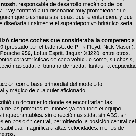
Intosh
, responsable de desarrollo mecánico de los
, Murray contrató a un diseñador muy prometedor que
lguien que plasmara sus ideas, que le entendiera y que
 diseñaría finalmente el superdeportivo británico sería
lizó ciertos coches que consideraba la competencia
0 (prestado por el baterista de Pink Floyd, Nick Mason),
 Porsche 959, Lotus Esprit, Jaguar XJ220, entre otros.
rentes características de cada vehículo como, su chasis,
ección asistida, el tamaño de rueda, llantas, la capacida
ducción como base primordial del modelo lo
al y mágico de cualquier aficionado.
cribió un documento donde se encontrarían las
na de las primeras reuniones ya con todo el equipo
inquebrantables: sin dirección asistida, sin ABS, sin
os en posición central, permitiendo la posición central del
 estabilidad magnífica a altas velocidades, menos de
etros.