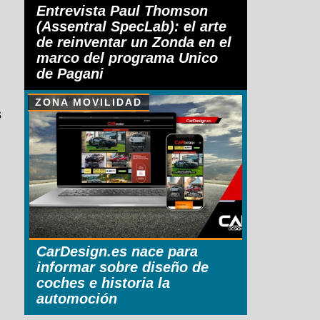
Entrevista Paul Thomson
(Assentral SpecLab): el arte
de reinventar un Zonda en el
marco del programa Unico
de Pagani
ZONA MOVILIDAD
s
CarDesign.es nace para
informar sobre diseño de
coches e historia la
automoción