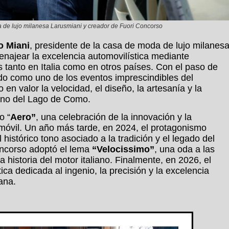
pa de lujo milanesa Larusmiani y creador de Fuori Concorso
o Miani
, presidente de la casa de moda de lujo milanes
enajear la excelencia automovilística mediante
s tanto en Italia como en otros países. Con el paso de
o como uno de los eventos imprescindibles del
 en valor la velocidad, el diseño, la artesanía y la
orno del Lago de Como.
o “
Aero”
, una celebración de la innovación y la
móvil. Un año más tarde, en 2024, el protagonismo
el histórico tono asociado a la tradición y el legado del
oncorso adoptó el lema
“Velocissimo”
, una oda a las
historia del motor italiano. Finalmente, en 2026, el
ica dedicada al ingenio, la precisión y la excelencia
ana.