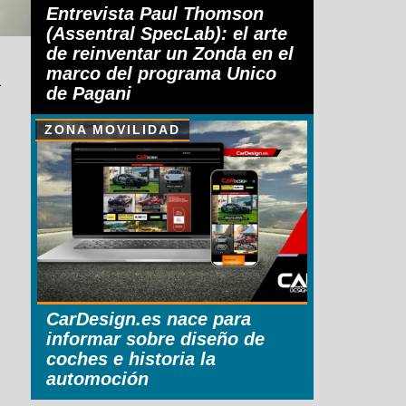
Entrevista Paul Thomson
(Assentral SpecLab): el arte
de reinventar un Zonda en el
marco del programa Unico
a
de Pagani
ZONA MOVILIDAD
CarDesign.es nace para
informar sobre diseño de
coches e historia la
automoción