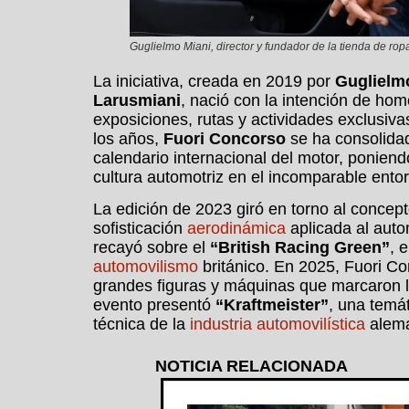
Guglielmo Miani, director y fundador de la tienda de ro
La iniciativa, creada en 2019 por
Guglielm
Larusmiani
, nació con la intención de hom
exposiciones, rutas y actividades exclusiva
los años,
Fuori Concorso
se ha consolidad
calendario internacional del motor, poniendo
cultura automotriz en el incomparable ent
La edición de 2023 giró en torno al concept
sofisticación
aerodinámica
aplicada al auto
recayó sobre el
“British Racing Green”
, 
automovilismo
británico. En 2025, Fuori C
grandes figuras y máquinas que marcaron la 
evento presentó
“Kraftmeister”
, una temát
técnica de la
industria automovilística
alem
NOTICIA RELACIONADA