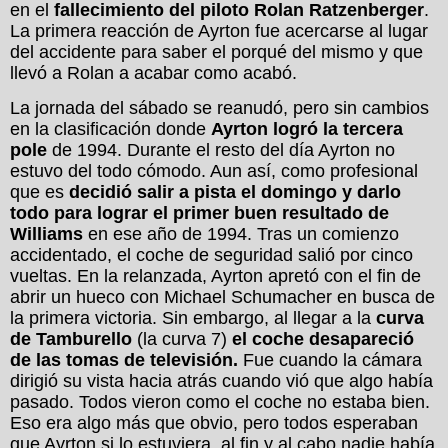
en el
fallecimiento del piloto Rolan Ratzenberger
.
La primera reacción de Ayrton fue acercarse al lugar
del accidente para saber el porqué del mismo y que
llevó a Rolan a acabar como acabó.
La jornada del sábado se reanudó, pero sin cambios
en la clasificación donde
Ayrton logró la tercera
pole
de 1994. Durante el resto del día Ayrton no
estuvo del todo cómodo. Aun así, como profesional
que es
decidió salir a pista el domingo y darlo
todo para lograr el primer buen resultado de
Williams
en ese año de 1994. Tras un comienzo
accidentado, el coche de seguridad salió por cinco
vueltas. En la relanzada, Ayrton apretó con el fin de
abrir un hueco con Michael Schumacher en busca de
la primera victoria. Sin embargo, al llegar a la
curva
de Tamburello
(la curva 7)
el coche desapareció
de las tomas de televisión.
Fue cuando la cámara
dirigió su vista hacia atrás cuando vió que algo había
pasado. Todos vieron como el coche no estaba bien.
Eso era algo más que obvio, pero todos esperaban
que Ayrton si lo estuviera, al fin y al cabo nadie había