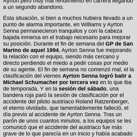
Ayrton pero muy mal rendimiento en carrera llegando
a un segundo abandono.
Ésta situación, si bien a muchos hubiera llevado a un
punto de alarma importante, en Williams y Ayrton
Senna permanecieron tranquilos y con la cabeza
bajada inmersa en el trabajo necesario para mejorar
su posición. Durante el fin de semana del
GP de San
Marino de aquel 1994
, Ayrton Senna fue mejorando
la relación con el equipo, siendo más cercano y
directo perdiendo el miedo a pedir cosas por medio
de su agente. El fin de semana no comenzó mal, el la
clasificación del viernes
Ayrton Senna logró batir a
Michael Schumacher por tercera vez
en lo que iba
de temporada. Y en la
sesión del sábado
, una
bandera roja paró la sesión de clasificación por el
accidente del piloto austriaco Roland Ratzenberger,
el eterno olvidado, que lamentablemente falleció, el
día previo al accidente de Ayrton Senna. Tras un
parón de unos cuantos minutos, a los equipos se les
comunicó que el accidente del austriaco fue más
grave de lo que parecía en un inicio y había acabado