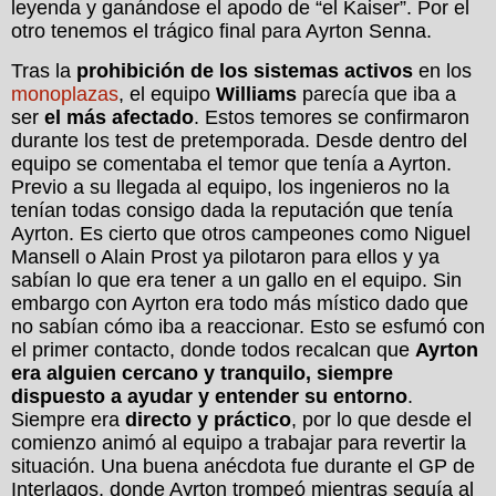
leyenda y ganándose el apodo de “el Kaiser”. Por el
otro tenemos el trágico final para Ayrton Senna.
Tras la
prohibición de los sistemas activos
en los
monoplazas
, el equipo
Williams
parecía que iba a
ser
el más afectado
. Estos temores se confirmaron
durante los test de pretemporada. Desde dentro del
equipo se comentaba el temor que tenía a Ayrton.
Previo a su llegada al equipo, los ingenieros no la
tenían todas consigo dada la reputación que tenía
Ayrton. Es cierto que otros campeones como Niguel
Mansell o Alain Prost ya pilotaron para ellos y ya
sabían lo que era tener a un gallo en el equipo. Sin
embargo con Ayrton era todo más místico dado que
no sabían cómo iba a reaccionar. Esto se esfumó con
el primer contacto, donde todos recalcan que
Ayrton
era alguien cercano y tranquilo, siempre
dispuesto a ayudar y entender su entorno
.
Siempre era
directo y práctico
, por lo que desde el
comienzo animó al equipo a trabajar para revertir la
situación. Una buena anécdota fue durante el GP de
Interlagos, donde Ayrton trompeó mientras seguía al