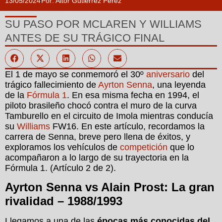
13/05/2024
Por:
Aitor Gutiérrez Pérez
SU PASO POR MCLAREN Y WILLIAMS
ANTES DE SU TRÁGICO FINAL
El 1 de mayo se conmemoró el 30º
aniversario
del
trágico fallecimiento de
Ayrton Senna
, una leyenda
de la
Fórmula 1
. En esa misma fecha en 1994, el
piloto brasileño chocó contra el muro de la curva
Tamburello en el circuito de Imola mientras conducía
su
Williams
FW16. En este artículo, recordamos la
carrera de Senna, breve pero llena de éxitos, y
exploramos los vehículos de
competición
que lo
acompañaron a lo largo de su trayectoria en la
Fórmula 1. (Artículo 2 de 2).
Ayrton Senna vs Alain Prost: La gran
rivalidad – 1988/1993
Llegamos a una de las
épocas más conocidas del