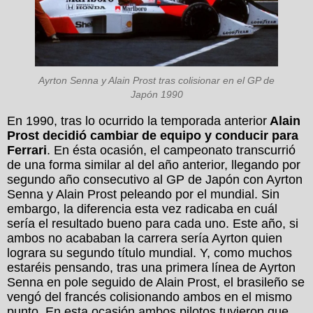
Ayrton Senna y Alain Prost tras colisionar en el GP de
Japón 1990
En 1990, tras lo ocurrido la temporada anterior
Alain
Prost decidió cambiar de equipo y conducir para
Ferrari
. En ésta ocasión, el campeonato transcurrió
de una forma similar al del año anterior, llegando por
segundo año consecutivo al GP de Japón con Ayrton
Senna y Alain Prost peleando por el mundial. Sin
embargo, la diferencia esta vez radicaba en cuál
sería el resultado bueno para cada uno. Este año, si
ambos no acababan la carrera sería Ayrton quien
lograra su segundo título mundial. Y, como muchos
estaréis pensando, tras una primera línea de Ayrton
Senna en pole seguido de Alain Prost, el brasileño se
vengó del francés colisionando ambos en el mismo
punto. En esta ocasión ambos pilotos tuvieron que