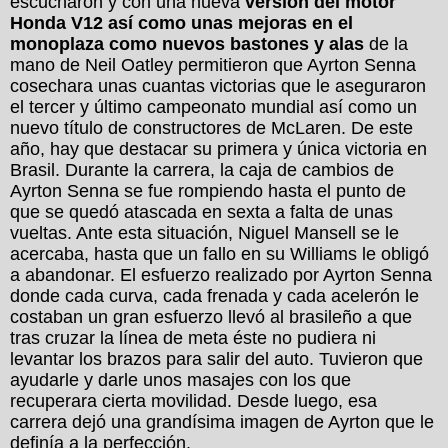
escucharon y con una nueva
versión del motor
Honda V12 así como unas mejoras en el
monoplaza como nuevos bastones y alas
de la
mano de Neil Oatley permitieron que Ayrton Senna
cosechara unas cuantas victorias que le aseguraron
el tercer y último campeonato mundial así como un
nuevo título de constructores de McLaren. De este
año, hay que destacar su primera y única victoria en
Brasil. Durante la carrera, la caja de cambios de
Ayrton Senna se fue rompiendo hasta el punto de
que se quedó atascada en sexta a falta de unas
vueltas. Ante esta situación, Niguel Mansell se le
acercaba, hasta que un fallo en su Williams le obligó
a abandonar. El esfuerzo realizado por Ayrton Senna
donde cada curva, cada frenada y cada acelerón le
costaban un gran esfuerzo llevó al brasileño a que
tras cruzar la línea de meta éste no pudiera ni
levantar los brazos para salir del auto. Tuvieron que
ayudarle y darle unos masajes con los que
recuperara cierta movilidad. Desde luego, esa
carrera dejó una grandísima imagen de Ayrton que le
definía a la perfección.