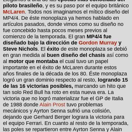
piloto brasileño
, y es su paso por el equipo británico
McLaren
. Todos nos imaginamos el mítico diseño del
MP4/4. De éste monoplaza ya hemos hablado en
artículos pasados, donde vimos como su diseño no
fue concebido hasta pocos meses previos al
comienzo de la temporada. El gran
MP4/4 fue
diseñado bajo la dirección de
Gordon Murray
y
Steve Nichols
. El
éxito
de este monoplaza se debió
en gran medida al
buen diseño del chasis
así como
al
motor que montaba
el cual tuvo un papel
importante en el éxito de McLaren durante estos
años finales de la década de los 80. Éste monoplaza
logró un gran dominio respecto al resto,
logrando 15
de las 16 victorias posibles,
marcando un hito que
tan solo Red Bull ha roto en esta nueva era. La
victoria que no logró materializar fue el GP de Italia
de 1988 donde
Alain Prost
tuvo problemas
mecánicos y Ayrton Senna sufrió una colisión,
dejando que Gerhard Berger lograra la victoria para
el equipo Ferrari. En cuanto al resto de la temporada,
las poles se repartieron entre Ayrton Senna y Alain